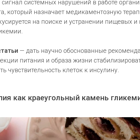
и сигнал системных нарушений в работе органи
га, который назначает медикаментозную терап
кусируется на поиске и устранении пищевых и
икемии.
статьи
— дать научно обоснованные рекоменда
екции питания и образа жизни стабилизирова
ть чувствительность клеток к инсулину.
пия как краеугольный камень гликем