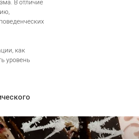
зма. В отличие
ию,
 поведенческих
ции, как
ть уровень
ического