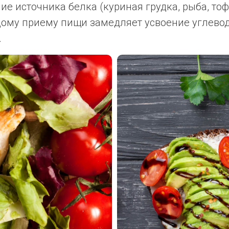
е источника белка (куриная грудка, рыба, тофу
дому приему пищи замедляет усвоение углево
.