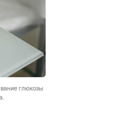
сывание глюкозы
а.