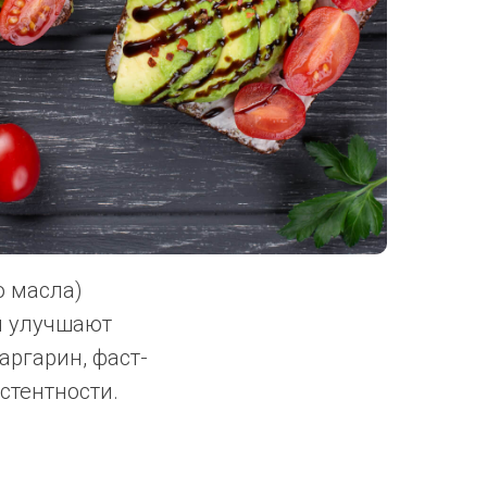
о масла)
ы улучшают
аргарин, фаст-
стентности.