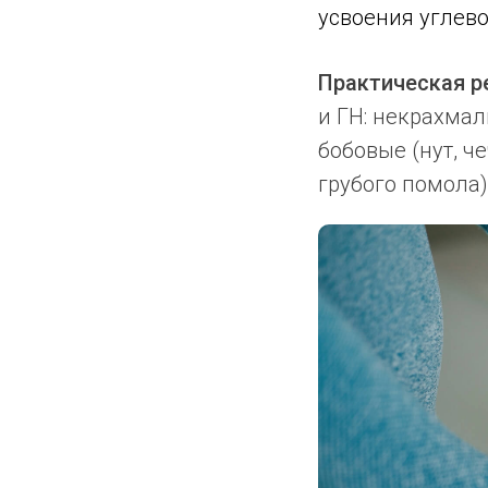
усвоения углево
Практическая р
и ГН: некрахмал
бобовые (нут, ч
грубого помола)