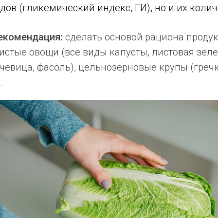
дов (гликемический индекс, ГИ), но и их колич
екомендация:
сделать основой рациона продук
истые овощи (все виды капусты, листовая зеле
ечевица, фасоль), цельнозерновые крупы (гречк
.