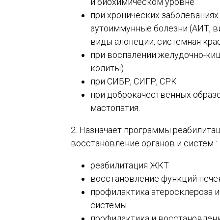
и биохимическом уровне
при хронических заболеваниях т
аутоиммунные болезни (АИТ, ви
виды алопеции, системная кра
при воспалении желудочно-киш
колиты)
при СИБР, СИГР, СРК
при доброкачественных образо
мастопатия.
2. Назначает программы реабилита
восстановление органов и систем :
реабилитация ЖКТ
восстановление функций печен
профилактика атеросклероза 
системы
профилактика и восстановлени