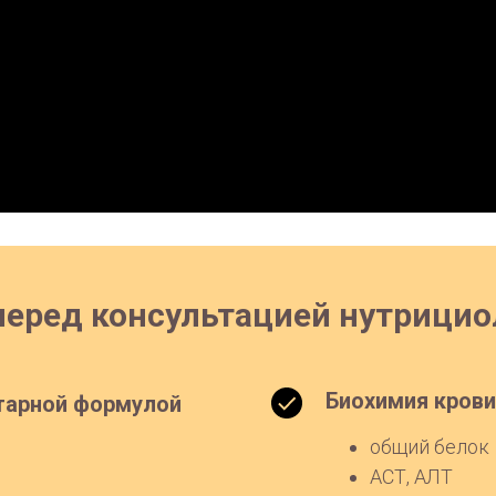
еред консультацией нутрицио
Биохимия крови
итарной формулой
общий белок
АСТ, АЛТ