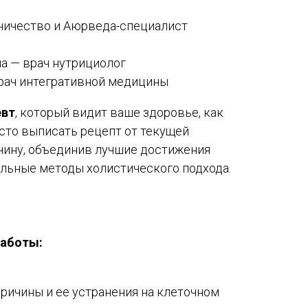
ичество и Аюрведа-специалист
на — врач нутрициолог
врач интегративной медицины
евт
, который видит ваше здоровье, как
осто выписать рецепт от текущей
ичину, объединив лучшие достижения
льные методы холистического подхода.
работы:
причины и ее устранения на клеточном