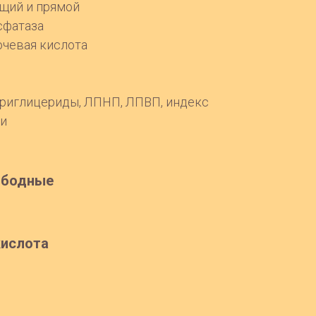
щий и прямой
сфатаза
очевая кислота
триглицериды, ЛПНП, ЛПВП, индекс
ти
вободные
кислота