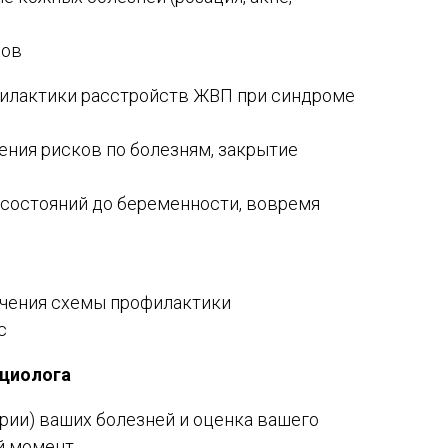
вов
филактики расстройств ЖВП при синдроме
ения рисков по болезням, закрытие
 состояний до беременности, вовремя
ачения схемы профилактики
с
ициолога
ории) ваших болезней и оценка вашего
й момент