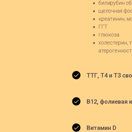
билирубин об
щелочная фо
креатинин, м
ГГТ
глюкоза
холестерин, 
атерогеннос
ТТГ, Т4 и Т3 с
В12, фолиевая 
Витамин D