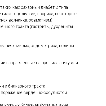
аких как: сахарный диабет 2 типа,
тилиго, целиакии, псориаз, некоторые
сная волчанка, ревматизм)
ечного тракта (гастриты, дуодениты,
ваниях: миома, эндометриоз, полипы,
ции направленные на профилактику или
и и билиарного тракта
и поражение сердечно-сосудистой
е кожных болезней (розация, акне,