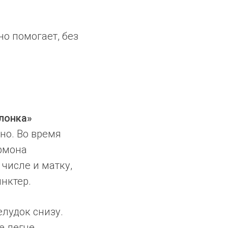
но помогает, без
лонка»
но. Во время
ормона
числе и матку,
нктер.
лудок снизу.
е легче