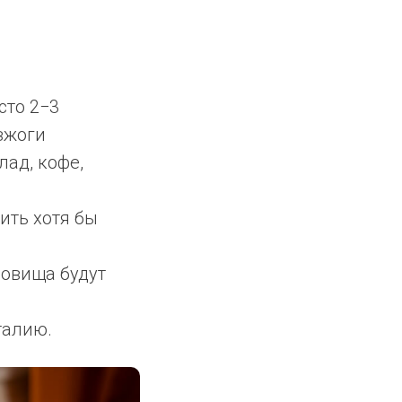
сто 2−3
зжоги
лад, кофе,
ить хотя бы
уловища будут
талию.