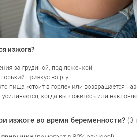
ся изжога?
ния за грудиной, под ложечкой
горький привкус во рту
то пища «стоит в горле» или возвращается на
усиливается, когда вы ложитесь или наклоня
ри изжоге во время беременности?
(3
м привычки
(помогает в 80% случаев!)