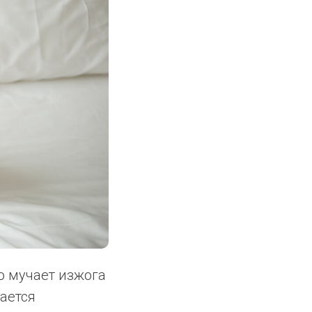
ую мучает изжога
ается