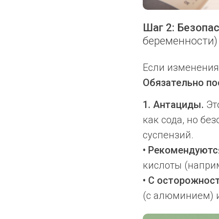
Шаг 2: Безоп
беременности)
Если изменения 
Обязательно по
1. Антациды.
Эт
как сода, но бе
суспензий.
• Рекомендуютс
кислоты (наприм
• С осторожнос
(с алюминием) 