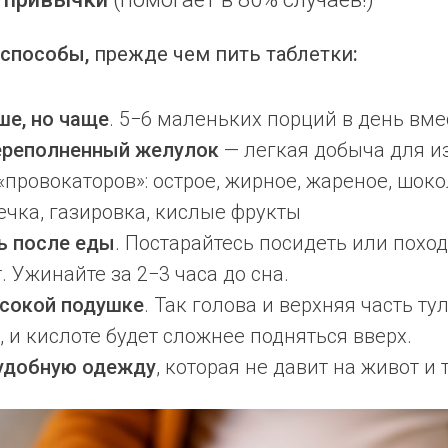
 способы,
прежде чем пить таблетки
:
ше, но чаще
. 5−6 маленьких порций в день вме
ереполненный желулок
— легкая добыча для и
«провокаторов»: острое, жирное, жареное, шоко
чка, газировка, кислые фрукты
ь после еды
. Постарайтесь посидеть или поход
. Ужинайте за 2−3 часа до сна.
ысокой подушке
. Так голова и верхняя часть т
 и кислоте будет сложнее подняться вверх.
удобную одежду
, которая не давит на живот и 