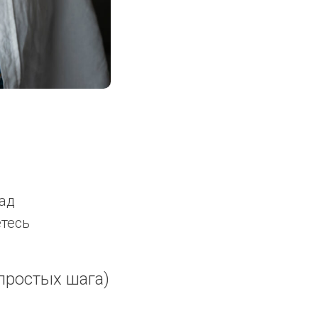
зад
етесь
простых шага)