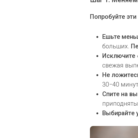
Попробуйте эти
Ешьте мень
больших.
П
Исключите
свежая выпе
Не ложитес
30−40 минут
Спите на в
приподняты,
Выбирайте 