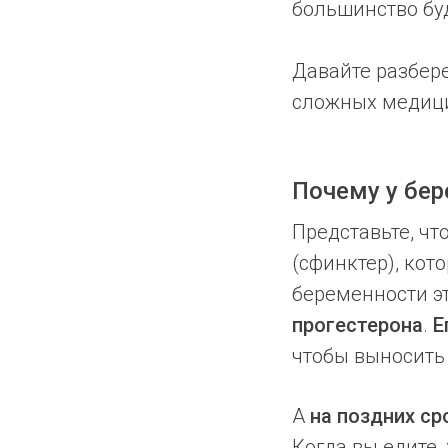
большинство бу
Давайте разбере
сложных медици
Почему у бер
Представьте, чт
(сфинктер), кот
беременности э
прогестерона
.
Е
чтобы выносить 
А
на поздних ср
Когда вы едите,