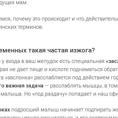
дущих мам.
мся, почему это происходит и что действитель
нских терминов.
еменных такая частая изжога?
о у входа в ваш желудок есть специальная
«зас
орая не дает пище и кислоте подниматься обрат
та «заслонка» расслабляется под действием г
го важная задача
— расслаблять мышцы, в том 
малыша. Но «под раздачу» попадает и наш сфи
оках
подросший малыш начинает подпирать же
 желудку некуда расширяться, и его содержимо