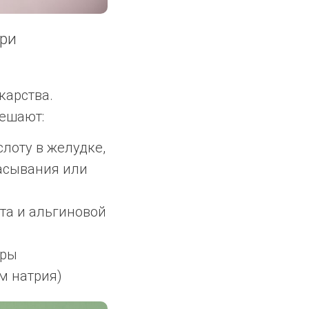
при
карства.
ешают:
лоту в желудке,
сасывания или
та и альгиновой
оры
м натрия)